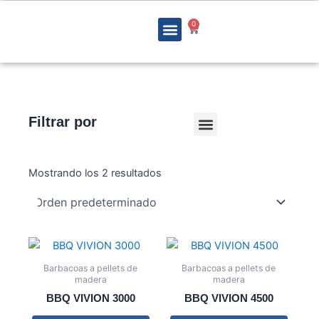
Ir
Menu
al
0
Cart
contenido
Filtrar por
Menu
Calefactores a pellets de madera
Estufas de alto rendimiento
Aires Acondicionados
Barbacoas a pellets de madera
Bombas de calor para piscinas
Mostrando los 2 resultados
Barbacoas a pellets de
Barbacoas a pellets de
madera
madera
BBQ VIVION 3000
BBQ VIVION 4500