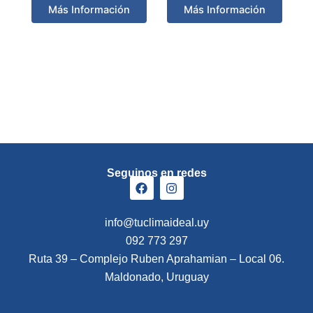
Más Información
Más Información
Seguinos en redes
F
I
a
n
c
s
info@tuclimaideal.uy
e
t
b
a
092 773 297
o
g
Ruta 39 – Complejo Ruben Aprahamian – Local 06.
o
r
k
a
Maldonado, Uruguay
m