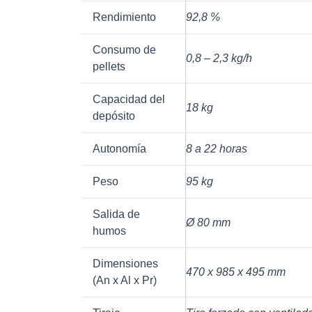
Rendimiento
92,8 %
Consumo de
0,8 – 2,3 kg/h
pellets
Capacidad del
18 kg
depósito
Autonomía
8 a 22 horas
Peso
95 kg
Salida de
Ø 80 mm
humos
Dimensiones
470 x 985 x 495 mm
(An x Al x Pr)