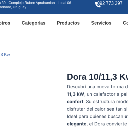
a 39 - Complejo Ruben Aprahamian - Local 06.
092 773 297
donado, Uruguay
otros
Categorías
Productos
Servicios
Co
,3 Kw
Dora 10/11,3 K
Descubrí una nueva forma d
11,3 kW
, un calefactor a p
confort
. Su estructura mod
disfrutar del calor sea tan 
Ideal para quienes buscan
e
elegante
, el Dora conviert