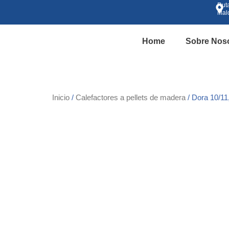
Ir
Rut
Mal
al
contenido
Home
Sobre Nos
Inicio
/
Calefactores a pellets de madera
/ Dora 10/11